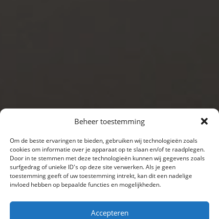
Beheer toestemming
Om de beste ervaringen te bieden, gebruiken wij technologieën zoals
cookies om informatie over je apparaat op te slaan en/of te raadplegen.
Door in te stemmen met deze technologieën kunnen wij gegevens zoals
surfgedrag of unieke ID's op deze site verwerken. Als je geen
toestemming geeft of uw toestemming intrekt, kan dit een nadelige
invloed hebben op bepaalde functies en mogelijkheden.
Accepteren